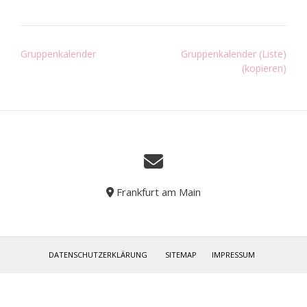
Post
Gruppenkalender
Gruppenkalender (Liste)
navigation
(kopieren)
Frankfurt am Main
SITEMAP
IMPRESSUM
DATENSCHUTZERKLÄRUNG